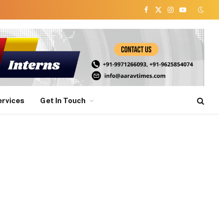
Facebook
X
Instagram
YouTube
(Twitter)
ervices
Get In Touch