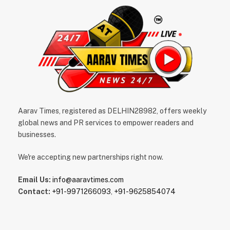
Aarav Times, registered as DELHIN28982, offers weekly
global news and PR services to empower readers and
businesses.
We're accepting new partnerships right now.
Email Us:
info@aaravtimes.com
Contact:
+91-9971266093
,
+91-9625854074