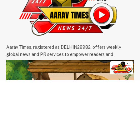
Aarav Times, registered as DELHIN28982, offers weekly
global news and PR services to empower readers and
businesses.
We're accepting new partnerships right now.
Email Us:
info@aaravtimes.com
Contact:
+91-9971266093
,
+91-9625854074
OUR PICKS
दुनिया के सबसे बड़े 5211 किलो वजनी पारद शिवलिंग