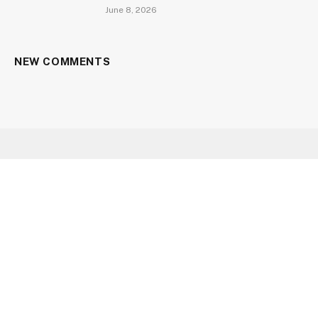
June 8, 2026
NEW COMMENTS
Facebook
X
Instagram
YouTube
(Twitter)
HOME
ABOUT US
CONTACT US
CAREER
OUR SERVICES
PRIVACY POLICY
© 2026 Aarav Times. Designed by
Utopian Gateway