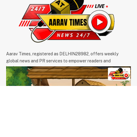
Aarav Times, registered as DELHIN28982, offers weekly
global news and PR services to empower readers and
businesses.
We're accepting new partnerships right now.
Email Us:
info@aaravtimes.com
Contact:
+91-9971266093
,
+91-9625854074
OUR PICKS