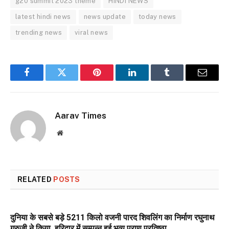
g20 summit 2023 theme
HINDI NEWS
latest hindi news
news update
today news
trending news
viral news
Facebook
Twitter
Pinterest
LinkedIn
Tumblr
Email
Aarav Times
Website
RELATED
POSTS
दुनिया के सबसे बड़े 5211 किलो वजनी पारद शिवलिंग का निर्माण रघुनाथ
गुरुजी ने किया, हरिद्वार में सम्पन्न हुई भव्य प्राण प्रतिष्ठा