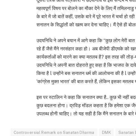
दूसरी तरफ आज पत्रकारों ने उदयनिधि से इस सन्दर्भ में सवाल
महत्वपूर्ण विषय पर बोलने का मौका देने के लिए मैं तमिलना
के बारे में जो बातें कहीं, उसके बारे में पूरे भारत में चर्चा ह
सनातन के सिद्धांतों को खत्म कर देना चाहिए। मैं ऐसे ही बोल
उदयन‍िध‍ि ने अपने बयान में आगे कहा कि “कुछ लोग मेरी बात 
रहे हैं जैसे मैंने नरसंहार कहा हो। अब बीजेपी डीएमके को
कार्यकर्ताओं को मारने का क्या मतलब है? इस तरह की तोड़-म
उदयनिधि ने अपनी बात दोहराते हुए कहा है कि भाजपा के दावे 
किया है l उन्होंने बस सनातन धर्म की आलोचना की है l उन्हों
‘कांग्रेस मुक्त भारत’ की बात करते हैं, लेकिन इसका मतलब यह
इस पर स्‍टाल‍िन ने कहा क‍ि सनातन क्या है.. कुछ भी नह
कुछ बदलना होगा। द्रविड़ मॉडल कहता है कि हमेशा एक जैस
उपलब्ध होनी चाहिए। तो यह सही है कि मैंने सनातन के बारे मे
Controversial Remark on Sanatan Dharma
DMK
Sanatan