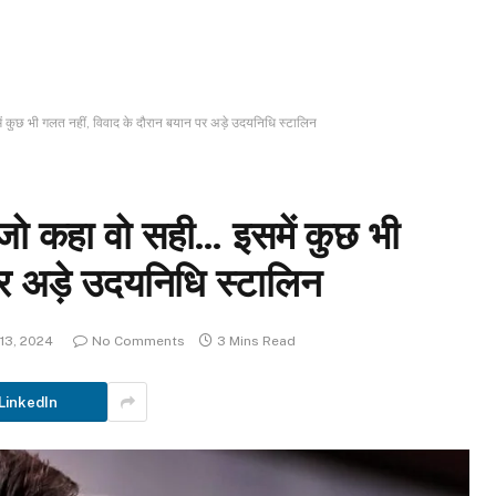
में कुछ भी गलत नहीं, व‍िवाद के दौरान बयान पर अड़े उदयनिधि स्टालिन
े जो कहा वो सही… इसमें कुछ भी
पर अड़े उदयनिधि स्टालिन
13, 2024
No Comments
3 Mins Read
LinkedIn