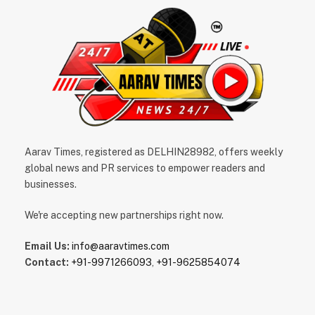
Aarav Times, registered as DELHIN28982, offers weekly
global news and PR services to empower readers and
businesses.
We're accepting new partnerships right now.
Email Us:
info@aaravtimes.com
Contact:
+91-9971266093
,
+91-9625854074