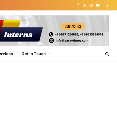
Facebook
X
Instagram
YouTube
(Twitter)
ervices
Get In Touch