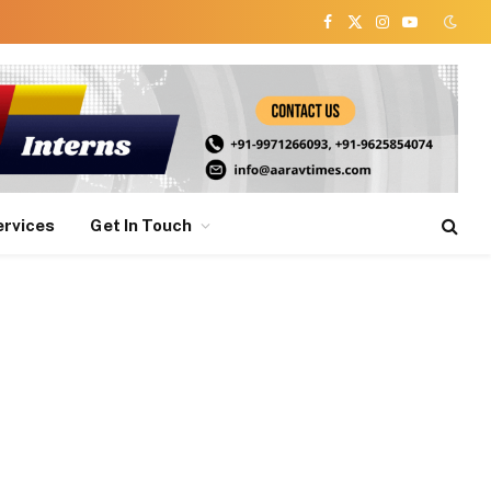
Facebook
X
Instagram
YouTube
(Twitter)
ervices
Get In Touch