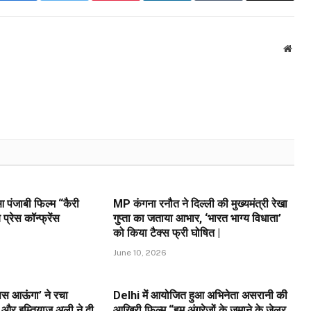
Webs
 पंजाबी फिल्म “कैरी
MP कंगना रनौत ने दिल्ली की मुख्यमंत्री रेखा
्रेस कॉन्फ्रेंस
गुप्ता का जताया आभार, ‘भारत भाग्य विधाता’
को किया टैक्स फ्री घोषित |
June 10, 2026
वापस आऊंगा’ ने रचा
Delhi में आयोजित हुआ अभिनेता असरानी की
और इम्तियाज़ अली ने दी
आखिरी फिल्म “हम अंग्रेजों के ज़माने के जेलर