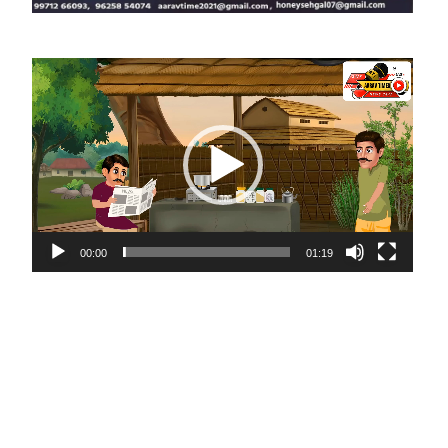
Video
ite
Player
00:00
01:19