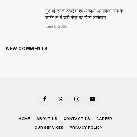
Email Us:
info@aaravtimes.com
Contact:
+91-9971266093
,
+91-9625854074
OUR PICKS
दुनिया के सबसे बड़े 5211 किलो वजनी पारद शिवलिंग
का निर्माण रघुनाथ गुरुजी ने किया, हरिद्वार में सम्पन्न हुई
भव्य प्राण प्रतिष्ठा
June 19, 2026
Delhi में आयोजित हुआ पंजाबी फिल्म “कैरी ऑन
जट्टा 4” का भव्य प्रेस कॉन्फ्रेंस
June 12, 2026
MP कंगना रनौत ने दिल्ली की मुख्यमंत्री रेखा गुप्ता का
जताया आभार, ‘भारत भाग्य विधाता’ को किया टैक्स फ्री