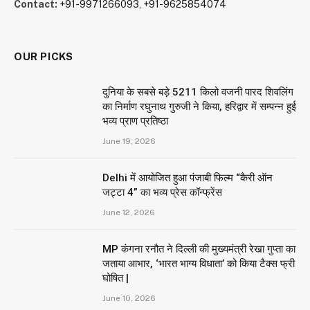
ABOUT US
Aarav Times, registered as DELHIN28982, offers weekly
global news and PR services to empower readers and
businesses.
We're accepting new partnerships right now.