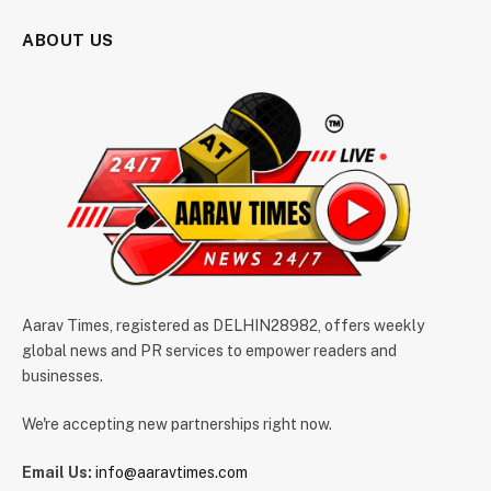
00:00
01:19
Video
Player