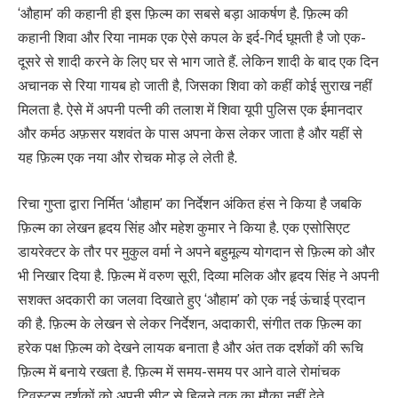
‘औहाम’ की कहानी ही इस फ़िल्म का सबसे बड़ा आकर्षण है. फ़िल्म की
कहानी शिवा और रिया नामक एक ऐसे कपल के इर्द-गिर्द घूमती है जो एक-
दूसरे से शादी करने‌ के लिए घर से भाग जाते हैं. लेकिन शादी के बाद एक दिन
अचानक से रिया गायब हो जाती है, जिसका शिवा को कहीं कोई सुराख नहीं
मिलता है. ऐसे में अपनी पत्नी की तलाश में शिवा यूपी पुलिस एक ईमानदार
और कर्मठ अफ़सर यशवंत के पास अपना केस लेकर जाता है और यहीं से
यह फ़िल्म एक नया और रोचक मोड़ ले लेती है.
रिचा गुप्ता द्वारा निर्मित ‘औहाम’ का निर्देशन अंकित हंस ने किया है जबकि
फ़िल्म का लेखन हृदय सिंह और महेश कुमार ने किया है. एक एसोसिएट
डायरेक्टर के तौर पर मुकुल वर्मा ने अपने बहुमूल्य योगदान से फ़िल्म को और
भी निखार दिया है. फ़िल्म में वरुण सूरी, दिव्या मलिक और हृदय सिंह ने अपनी
सशक्त अदकारी‌ का जलवा दिखाते हुए ‘औहाम’ को एक न‌ई ऊंचाई प्रदान
की है. फ़िल्म के‌ लेखन से लेकर निर्देशन, अदाकारी, संगीत तक फ़िल्म का
हरेक पक्ष फ़िल्म को देखने लायक बनाता है और अंत तक दर्शकों की रूचि
फ़िल्म में बनाये रखता है. फ़िल्म में समय-समय पर आने वाले रोमांचक
ट्विस्ट्स दर्शकों को अपनी सीट से हिलने‌ तक का मौका नहीं देते.