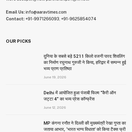
Email Us:
info@aaravtimes.com
Contact:
+91-9971266093
,
+91-9625854074
OUR PICKS
दुनिया के सबसे बड़े 5211 किलो वजनी पारद शिवलिंग
का निर्माण रघुनाथ गुरुजी ने किया, हरिद्वार में सम्पन्न हुई
भव्य प्राण प्रतिष्ठा
June 19, 2026
Delhi में आयोजित हुआ पंजाबी फिल्म “कैरी ऑन
जट्टा 4” का भव्य प्रेस कॉन्फ्रेंस
June 12, 2026
MP कंगना रनौत ने दिल्ली की मुख्यमंत्री रेखा गुप्ता का
जताया आभार, ‘भारत भाग्य विधाता’ को किया टैक्स फ्री