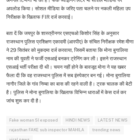
अनर्गल टिप्पणी भी की है। फेक ज्वाइनिंग लेटर भी सोशल मीडिया पर
अपलोड किया। सोशल मीडिया के जरिए पता चलने पर नकली महिला उप
निरीक्षक के खिलाफ FIR दर्ज करवाई।
बता दें कि जयपुर के शास्‍त्रीनगर एसएचओ किशोर सिंह के अनुसार
राजस्‍थान पुलिस प्रशिक्षण एकादमी (आरपीए) के संचित निरीक्षक रमेश मीणा
ने 29 सितंबर को मुकदमा दर्ज करवाया, जिसमें बताया कि मोना बुगालिया
नाम की युवती ने फर्जी एसआई बनकर ट्रेनिंग कर ली। इसने राजस्‍थान
एसआई भर्ती परीक्षा दी थी। चयन नहीं होने के बावजूद मोना ने यह खबर
फैला दी कि वह राजस्‍थान पुलिस में सब इंस्‍पेक्‍टर बन गई। मोना बुगालिया
नागौर जिले के गांव निम्‍बा का बास की रहने वाली है। ट्रक चालक की बेटी
है। पुलिस ने मोना बुगालिया के खिलाफ विभिन्‍न धाराओं में केस दर्ज कर
जांच शुरू कर दी है।
Fake woman SI exposed
HINDI NEWS
LATEST NEWS
rajasthan FAKE sub inspector MAHILA
trending news
viral news