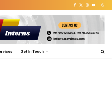
Facebook
X
Instagram
YouTube
(Twitter)
ervices
Get In Touch