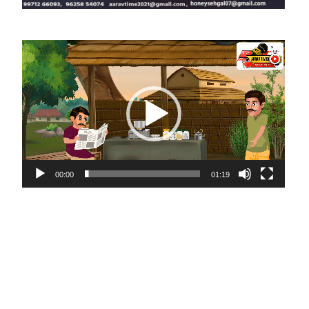
Video
Player
00:00
01:19