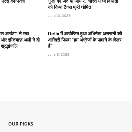
्रेस कॉन्फ्रेंस
गुप्ता का जताया आभार, ‘भारत भाग्य विधाता’
को किया टैक्स फ्री घोषित |
June 10, 2026
वापस आऊंगा’ ने रचा
Delhi में आयोजित हुआ अभिनेता असरानी की
और इम्तियाज़ अली ने दी
आखिरी फिल्म “हम अंग्रेजों के ज़माने के जेलर
 श्रद्धांजलि
हैं”
June 8, 2026
OUR PICKS