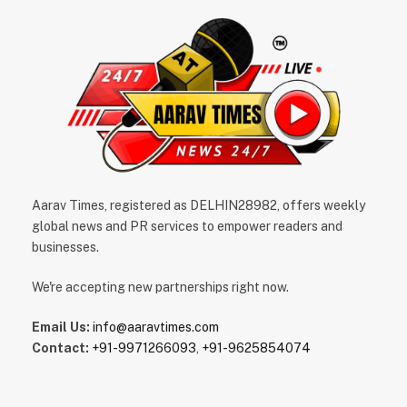
Aarav Times, registered as DELHIN28982, offers weekly
global news and PR services to empower readers and
businesses.
We're accepting new partnerships right now.
Email Us:
info@aaravtimes.com
Contact:
+91-9971266093
,
+91-9625854074