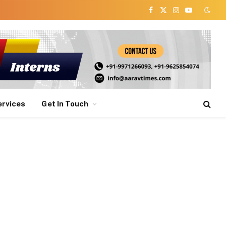
Facebook
X
Instagram
YouTube
(Twitter)
ervices
Get In Touch