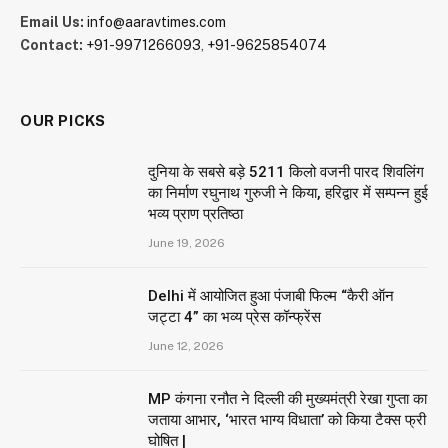
Email Us:
info@aaravtimes.com
Contact:
+91-9971266093
,
+91-9625854074
OUR PICKS
दुनिया के सबसे बड़े 5211 किलो वजनी पारद शिवलिंग
का निर्माण रघुनाथ गुरुजी ने किया, हरिद्वार में सम्पन्न हुई
भव्य प्राण प्रतिष्ठा
June 19, 2026
Delhi में आयोजित हुआ पंजाबी फिल्म “कैरी ऑन
जट्टा 4” का भव्य प्रेस कॉन्फ्रेंस
June 12, 2026
MP कंगना रनौत ने दिल्ली की मुख्यमंत्री रेखा गुप्ता का
जताया आभार, ‘भारत भाग्य विधाता’ को किया टैक्स फ्री
घोषित |