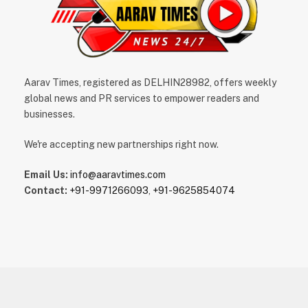
Aarav Times, registered as DELHIN28982, offers weekly
global news and PR services to empower readers and
businesses.
We're accepting new partnerships right now.
Email Us:
info@aaravtimes.com
Contact:
+91-9971266093
,
+91-9625854074