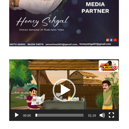
ite
Video
Player
00:00
01:19