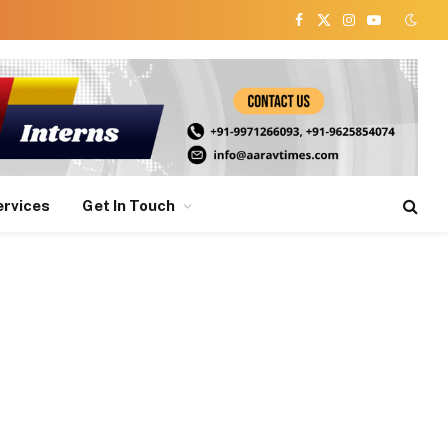
Facebook
X
Instagram
YouTube
(Twitter)
ervices
Get In Touch