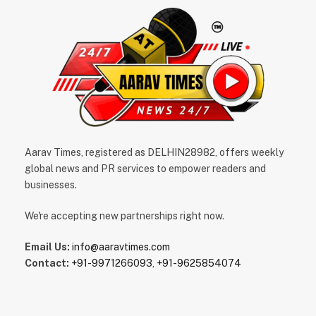
Aarav Times, registered as DELHIN28982, offers weekly
global news and PR services to empower readers and
businesses.
We're accepting new partnerships right now.
Email Us:
info@aaravtimes.com
Contact:
+91-9971266093
,
+91-9625854074