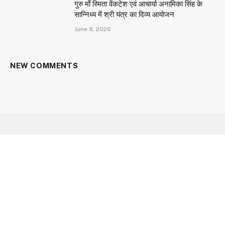
गुरु माँ स्मिता वेंकटेश एवं आचार्या अनामिका सिंह के
सान्निध्य में श्री यंत्र का दिव्य आयोजन
June 8, 2026
NEW COMMENTS
Facebook
X
Instagram
YouTube
(Twitter)
HOME
ABOUT US
CONTACT US
CAREER
OUR SERVICES
PRIVACY POLICY
© 2026 Aarav Times. Designed by
Utopian Gateway