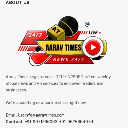
ABOUT US
Aarav Times, registered as DELHIN28982, offers weekly
global news and PR services to empower readers and
businesses.
We're accepting new partnerships right now.
Email Us:
info@aaravtimes.com
Contact:
+91-9971266093
,
+91-9625854074