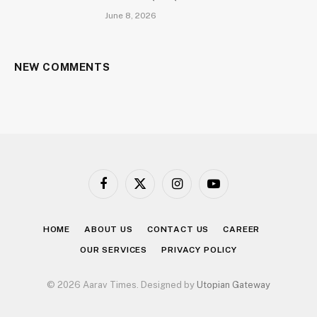
June 8, 2026
NEW COMMENTS
Facebook
X
Instagram
YouTube
(Twitter)
HOME
ABOUT US
CONTACT US
CAREER
OUR SERVICES
PRIVACY POLICY
© 2026 Aarav Times. Designed by
Utopian Gateway