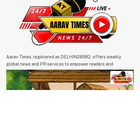
Aarav Times, registered as DELHIN28982, offers weekly
global news and PR services to empower readers and
businesses.
We're accepting new partnerships right now.
Email Us:
info@aaravtimes.com
Contact:
+91-9971266093
,
+91-9625854074
OUR PICKS