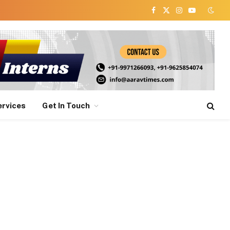
Facebook
X
Instagram
YouTube
(Twitter)
ervices
Get In Touch