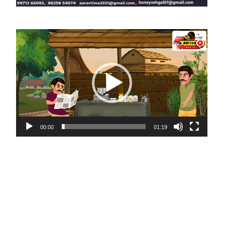
Video
Player
00:00
01:19
ite