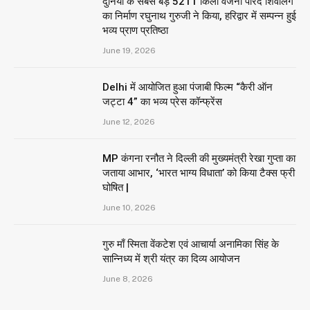
दुनिया के सबसे बड़े 5211 किलो वजनी पारद शिवलिंग
का निर्माण रघुनाथ गुरुजी ने किया, हरिद्वार में सम्पन्न हुई
भव्य प्राण प्रतिष्ठा
June 19, 2026
Delhi में आयोजित हुआ पंजाबी फिल्म “कैरी ऑन
जट्टा 4” का भव्य प्रेस कॉन्फ्रेंस
June 12, 2026
MP कंगना रनौत ने दिल्ली की मुख्यमंत्री रेखा गुप्ता का
जताया आभार, ‘भारत भाग्य विधाता’ को किया टैक्स फ्री
घोषित |
June 10, 2026
गुरु माँ स्मिता वेंकटेश एवं आचार्या अनामिका सिंह के
सान्निध्य में श्री यंत्र का दिव्य आयोजन
June 8, 2026