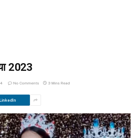
िया 2023
24
No Comments
3 Mins Read
LinkedIn