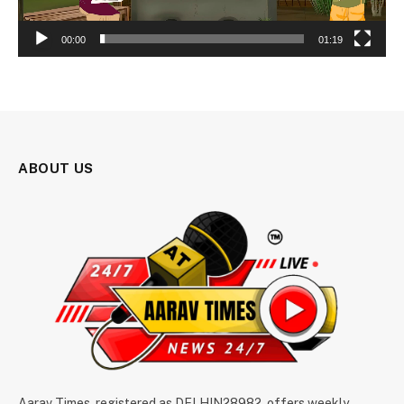
00:00
01:19
ABOUT US
Aarav Times, registered as DELHIN28982, offers weekly