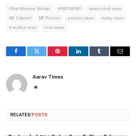
Chief Minister Mohan
HINDI NEWS
latest hindi news
MP Cabinet
MP Politics
politics news
today news
trending news
viral news
Facebook
Twitter
Pinterest
LinkedIn
Tumblr
Email
Aarav Times
Website
RELATED
POSTS