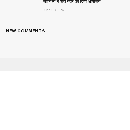
सान्निध्य में श्री यंत्र का दिव्य आयोजन
June 8, 2026
NEW COMMENTS
Facebook
X
Instagram
YouTube
(Twitter)
HOME
ABOUT US
CONTACT US
CAREER
OUR SERVICES
PRIVACY POLICY
© 2026 Aarav Times. Designed by
Utopian Gateway