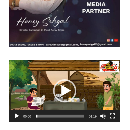
Video
Player
00:00
01:19