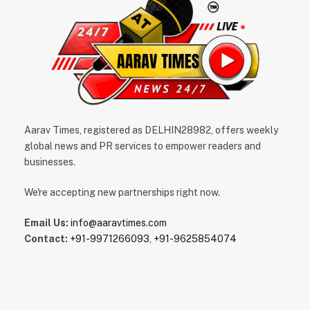
Aarav Times, registered as DELHIN28982, offers weekly
global news and PR services to empower readers and
businesses.
We're accepting new partnerships right now.
Email Us:
info@aaravtimes.com
Contact:
+91-9971266093
,
+91-9625854074