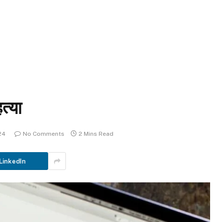
त्या
24
No Comments
2 Mins Read
LinkedIn