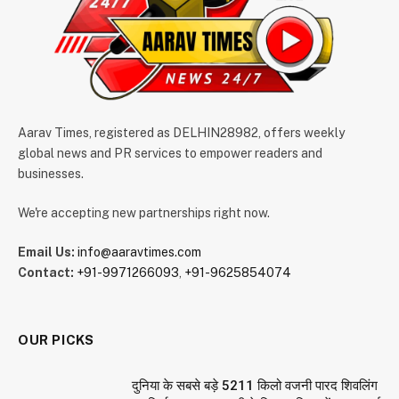
Aarav Times, registered as DELHIN28982, offers weekly
global news and PR services to empower readers and
businesses.
We're accepting new partnerships right now.
Email Us:
info@aaravtimes.com
Contact:
+91-9971266093
,
+91-9625854074
OUR PICKS
दुनिया के सबसे बड़े 5211 किलो वजनी पारद शिवलिंग