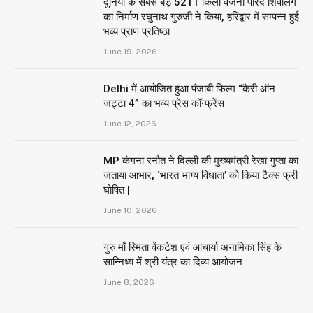
दुनिया के सबसे बड़े 5211 किलो वजनी पारद शिवलिंग
का निर्माण रघुनाथ गुरुजी ने किया, हरिद्वार में सम्पन्न हुई
भव्य प्राण प्रतिष्ठा
June 19, 2026
Delhi में आयोजित हुआ पंजाबी फिल्म “कैरी ऑन
जट्टा 4” का भव्य प्रेस कॉन्फ्रेंस
June 12, 2026
MP कंगना रनौत ने दिल्ली की मुख्यमंत्री रेखा गुप्ता का
जताया आभार, ‘भारत भाग्य विधाता’ को किया टैक्स फ्री
घोषित |
June 10, 2026
गुरु माँ स्मिता वेंकटेश एवं आचार्या अनामिका सिंह के
सान्निध्य में श्री यंत्र का दिव्य आयोजन
June 8, 2026