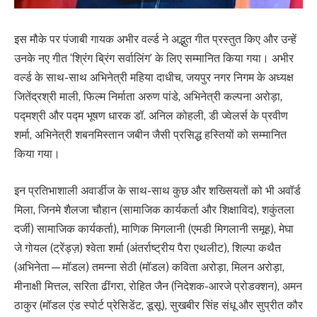
इस मौके पर पंजाबी गायक अभीर वर्ल्ड ने अद्भुत गीत प्रस्तुत किए और उन्हें
उनके नए गीत ‘श्रिंंग ब्रिंग सर्वालिंग’ के लिए सम्मानित किया गया। अभीर
वर्ल्ड के साथ-साथ अभिनेत्री महिया दाधीच, जयपुर नगर निगम के अध्यक्ष
जितेंद्रश्री माली, फिल्म निर्माता अरुण पांडे, अभिनेत्री कल्पना अरोड़ा,
पद्मश्री और पद्म भूषण धारक डॉ. अनिल कोहली, डी ज्वेलर्स के प्रवीण
शर्मा, अभिनेत्री शबनमिस्तान जबीन जैसी प्रसिद्ध हस्तियों को सम्मानित
किया गया।
इन प्रतिभाशाली अवार्डीज के साथ-साथ कुछ और शख्सियतों को भी अवॉर्ड
मिला, जिनमे शैलजा चौहान (सामाजिक कार्यकर्ता और शिक्षाविद), शकुंतला
दर्जी) सामाजिक कार्यकर्ता), माणिक मिगलानी (एमडी मिगलानी समूह), मेघा
जे गोयल (ट्रेंड्ज़) श्वेता शर्मा (अंतर्राष्ट्रीय पैरा एथलीट), शिल्पा कथैत
(अभिनेता—मॉडल) तमन्ना सेठी (मॉडल) कविता अरोड़ा, मिलन अरोड़ा,
मीनाक्षी मित्तल, सरिता ढींगरा, रोहित जैन (निदेशक-आरजे प्रोडक्शन), अमन
ठाकुर (मॉडल एंड स्पोर्ट प्रेसिडेंट, डूसू), सुखबीर सिंह संधू और सुप्रीत कौर