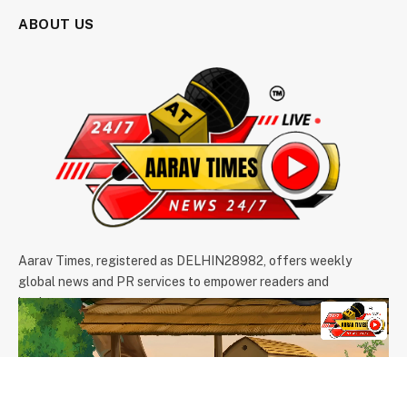
ABOUT US
Aarav Times, registered as DELHIN28982, offers weekly
global news and PR services to empower readers and
businesses.
We're accepting new partnerships right now.
Email Us:
info@aaravtimes.com
Contact:
+91-9971266093
,
+91-9625854074