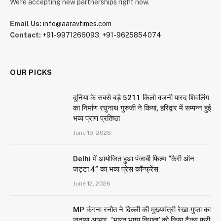
We're accepting new partnerships right now.
Email Us:
info@aaravtimes.com
Contact:
+91-9971266093
,
+91-9625854074
OUR PICKS
दुनिया के सबसे बड़े 5211 किलो वजनी पारद शिवलिंग
का निर्माण रघुनाथ गुरुजी ने किया, हरिद्वार में सम्पन्न हुई
भव्य प्राण प्रतिष्ठा
June 19, 2026
Delhi में आयोजित हुआ पंजाबी फिल्म “कैरी ऑन
जट्टा 4” का भव्य प्रेस कॉन्फ्रेंस
June 12, 2026
MP कंगना रनौत ने दिल्ली की मुख्यमंत्री रेखा गुप्ता का
जताया आभार, ‘भारत भाग्य विधाता’ को किया टैक्स फ्री