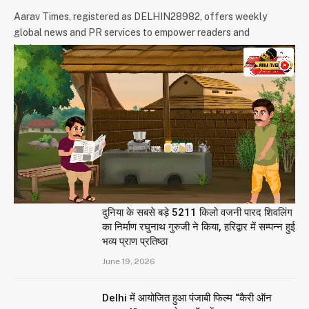
Aarav Times, registered as DELHIN28982, offers weekly
global news and PR services to empower readers and
businesses.
We're accepting new partnerships right now.
Email Us:
info@aaravtimes.com
Contact:
+91-9971266093
,
+91-9625854074
OUR PICKS
दुनिया के सबसे बड़े 5211 किलो वजनी पारद शिवलिंग
का निर्माण रघुनाथ गुरुजी ने किया, हरिद्वार में सम्पन्न हुई
भव्य प्राण प्रतिष्ठा
June 19, 2026
Delhi में आयोजित हुआ पंजाबी फिल्म “कैरी ऑन