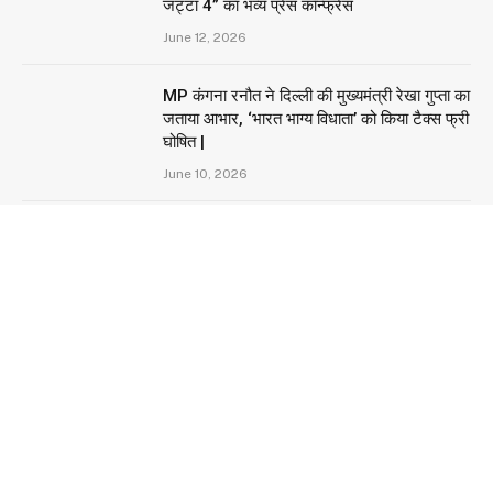
जट्टा 4” का भव्य प्रेस कॉन्फ्रेंस
June 12, 2026
MP कंगना रनौत ने दिल्ली की मुख्यमंत्री रेखा गुप्ता का
जताया आभार, ‘भारत भाग्य विधाता’ को किया टैक्स फ्री
घोषित |
June 10, 2026
गुरु माँ स्मिता वेंकटेश एवं आचार्या अनामिका सिंह के
सान्निध्य में श्री यंत्र का दिव्य आयोजन
June 8, 2026
NEW COMMENTS