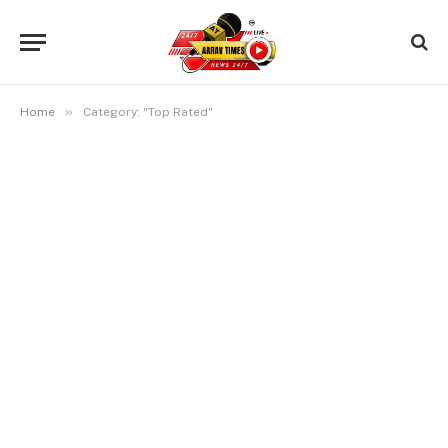
»
Home
Category: "Top Rated"