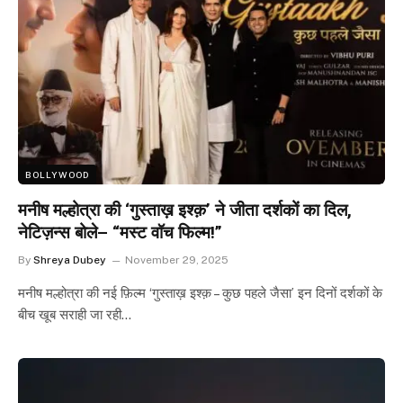
BOLLYWOOD
मनीष मल्होत्रा की ‘गुस्ताख़ इश्क़’ ने जीता दर्शकों का दिल,
नेटिज़न्स बोले– “मस्ट वॉच फिल्म!”
By
Shreya Dubey
November 29, 2025
मनीष मल्होत्रा की नई फ़िल्म ‘गुस्ताख़ इश्क़ – कुछ पहले जैसा’ इन दिनों दर्शकों के
बीच खूब सराही जा रही…