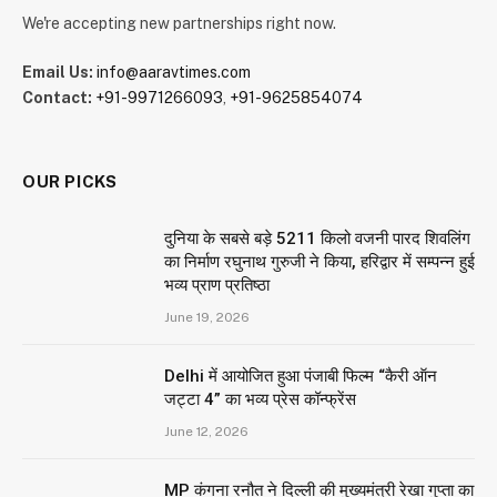
We're accepting new partnerships right now.
Email Us:
info@aaravtimes.com
Contact:
+91-9971266093
,
+91-9625854074
OUR PICKS
दुनिया के सबसे बड़े 5211 किलो वजनी पारद शिवलिंग
का निर्माण रघुनाथ गुरुजी ने किया, हरिद्वार में सम्पन्न हुई
भव्य प्राण प्रतिष्ठा
June 19, 2026
Delhi में आयोजित हुआ पंजाबी फिल्म “कैरी ऑन
जट्टा 4” का भव्य प्रेस कॉन्फ्रेंस
June 12, 2026
MP कंगना रनौत ने दिल्ली की मुख्यमंत्री रेखा गुप्ता का