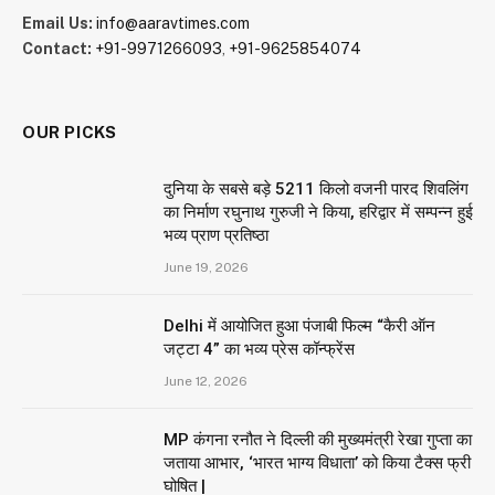
Email Us:
info@aaravtimes.com
Contact:
+91-9971266093
,
+91-9625854074
OUR PICKS
दुनिया के सबसे बड़े 5211 किलो वजनी पारद शिवलिंग
का निर्माण रघुनाथ गुरुजी ने किया, हरिद्वार में सम्पन्न हुई
भव्य प्राण प्रतिष्ठा
June 19, 2026
Delhi में आयोजित हुआ पंजाबी फिल्म “कैरी ऑन
जट्टा 4” का भव्य प्रेस कॉन्फ्रेंस
June 12, 2026
MP कंगना रनौत ने दिल्ली की मुख्यमंत्री रेखा गुप्ता का
जताया आभार, ‘भारत भाग्य विधाता’ को किया टैक्स फ्री
घोषित |