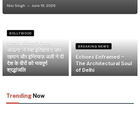
Nisi Singh
June 19, 2026
BOLLYWOOD
अटारी बॉर्डर पर ‘मैं वापस
BREAKING NEWS
आऊंगा’ ने रचा इतिहास ए.आर.
रहमान और इम्तियाज़ अली ने दी
Echoes Enframed –
देश के वीरों को भावपूर्ण
The Architectural Soul
श्रद्धांजलि
of Delhi
Trending
Now