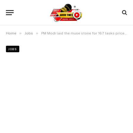
»
»
Home
Jobs
PM Modi laid the muse stone for 167 tasks price Rs 5,700 crore; Defence Ministry signed a deal price Rs 13,500 crore with HAL | करेंट अफेयर्स 13 दिसंबर: पीएम मोदी ने 5,700 करोड़ के167 प्रोजेक्ट शुरू किए; रक्षा मंत्रालय और HAL में 13,500 करोड़ की डील
JOBS