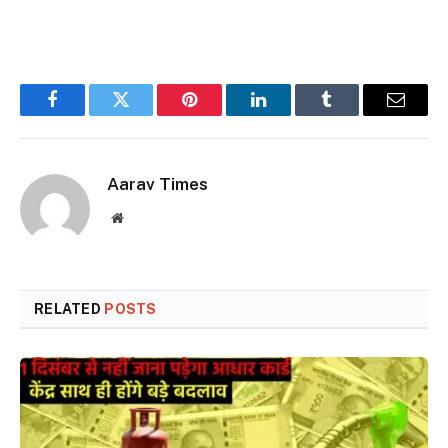
Facebook
Twitter
Pinterest
LinkedIn
Tumblr
Email
Aarav Times
Website
RELATED
POSTS