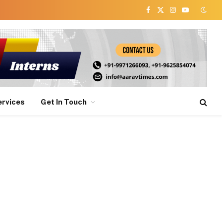
Facebook
X
Instagram
YouTube
(Twitter)
ervices
Get In Touch