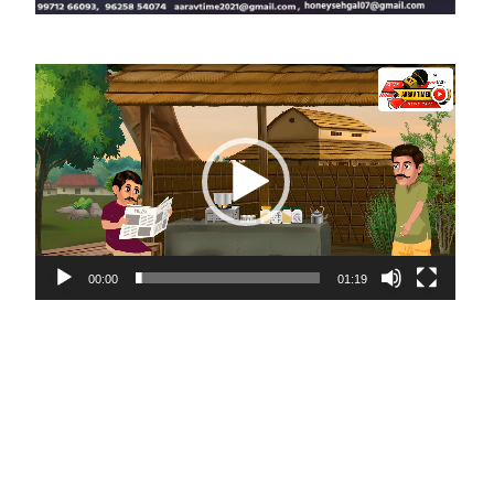
Video
Player
ite
00:00
01:19