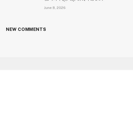
June 8, 2026
NEW COMMENTS
Facebook
X
Instagram
YouTube
(Twitter)
HOME
ABOUT US
CONTACT US
CAREER
OUR SERVICES
PRIVACY POLICY
© 2026 Aarav Times. Designed by
Utopian Gateway