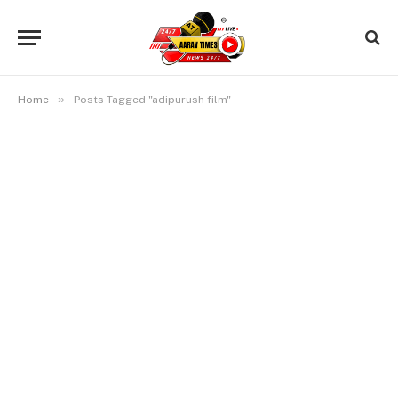
»
Home
Posts Tagged "adipurush film"