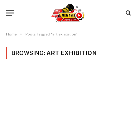
»
Home
Posts Tagged "art exhibition"
BROWSING:
ART EXHIBITION