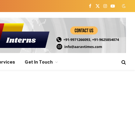
Facebook
X
Instagram
YouTube
(Twitter)
ervices
Get In Touch