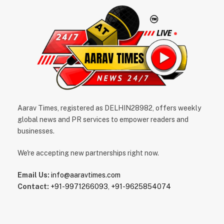
Aarav Times, registered as DELHIN28982, offers weekly
global news and PR services to empower readers and
businesses.
We're accepting new partnerships right now.
Email Us:
info@aaravtimes.com
Contact:
+91-9971266093
,
+91-9625854074