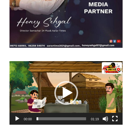
Video
Player
00:00
01:19