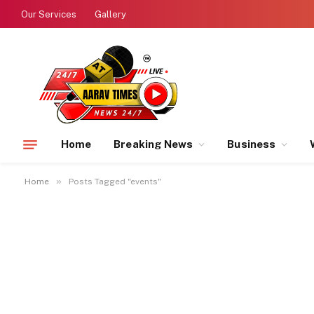
Our Services
Gallery
Home
Breaking News
Business
»
Home
Posts Tagged "events"