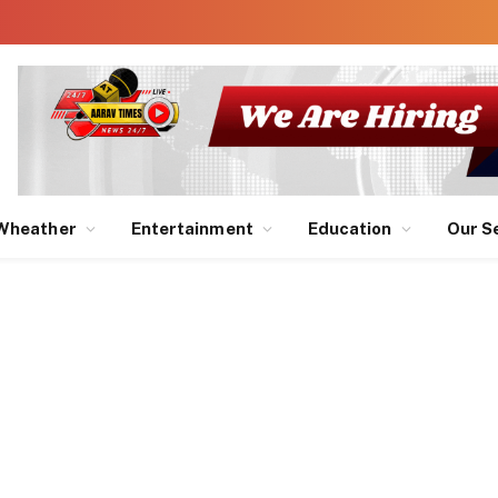
Wheather
Entertainment
Education
Our S