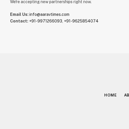
We're accepting new partnerships right now.
Email Us:
info@aaravtimes.com
Contact:
+91-9971266093
,
+91-9625854074
HOME
A