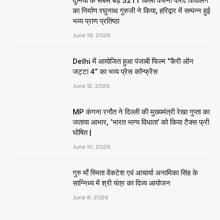
दुनिया के सबसे बड़े 5211 किलो वजनी पारद शिवलिंग
का निर्माण रघुनाथ गुरुजी ने किया, हरिद्वार में सम्पन्न हुई
भव्य प्राण प्रतिष्ठा
June 19, 2026
Delhi में आयोजित हुआ पंजाबी फिल्म “कैरी ऑन
जट्टा 4” का भव्य प्रेस कॉन्फ्रेंस
June 12, 2026
MP कंगना रनौत ने दिल्ली की मुख्यमंत्री रेखा गुप्ता का
जताया आभार, ‘भारत भाग्य विधाता’ को किया टैक्स फ्री
घोषित |
June 10, 2026
गुरु माँ स्मिता वेंकटेश एवं आचार्या अनामिका सिंह के
सान्निध्य में श्री यंत्र का दिव्य आयोजन
June 8, 2026