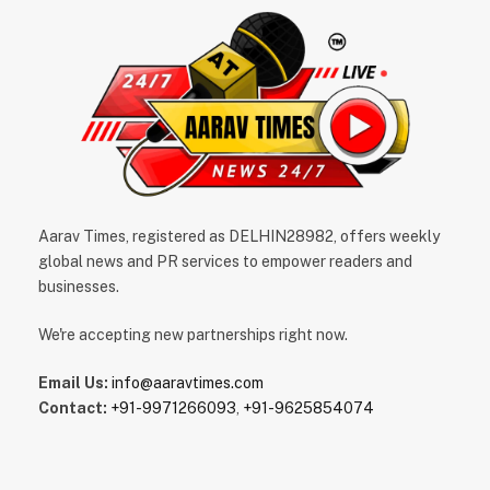
Aarav Times, registered as DELHIN28982, offers weekly
global news and PR services to empower readers and
businesses.
We're accepting new partnerships right now.
Email Us:
info@aaravtimes.com
Contact:
+91-9971266093
,
+91-9625854074