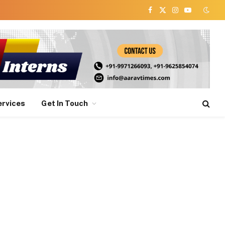
Facebook
X
Instagram
YouTube
(Twitter)
ervices
Get In Touch