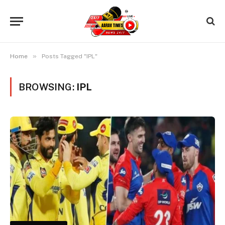
»
Home
Posts Tagged "IPL"
BROWSING:
IPL