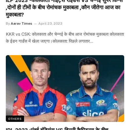
ILP 2023 -कोलकाता नाइट्स राइडर्स VS चेन्नई सुपर किंग्स
,दोनों ही टीमों के बीच रोमांचक मुकाबला ,कौन जीतेगा आज का
मुकाबला?
By
Aarav Times
April 23, 2023
KKR vs CSK: कोलकाता और चेन्नई के बीच आज रोमांचक मुकाबला कोलकाता
के ईडन गार्डंस में खेला जाएगा।कोलकाता: पिछले लगातार…
OTHERS