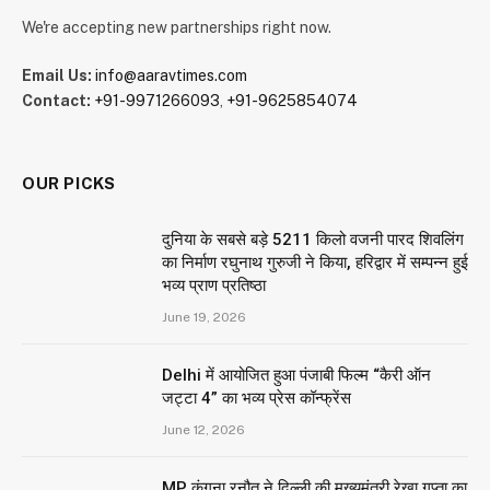
We're accepting new partnerships right now.
Email Us:
info@aaravtimes.com
Contact:
+91-9971266093
,
+91-9625854074
OUR PICKS
दुनिया के सबसे बड़े 5211 किलो वजनी पारद शिवलिंग
का निर्माण रघुनाथ गुरुजी ने किया, हरिद्वार में सम्पन्न हुई
भव्य प्राण प्रतिष्ठा
June 19, 2026
Delhi में आयोजित हुआ पंजाबी फिल्म “कैरी ऑन
जट्टा 4” का भव्य प्रेस कॉन्फ्रेंस
June 12, 2026
MP कंगना रनौत ने दिल्ली की मुख्यमंत्री रेखा गुप्ता का