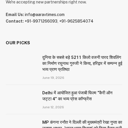
We're accepting new partnerships right now.
Email Us:
info@aaravtimes.com
Contact:
+91-9971266093
,
+91-9625854074
OUR PICKS
दुनिया के सबसे बड़े 5211 किलो वजनी पारद शिवलिंग
का निर्माण रघुनाथ गुरुजी ने किया, हरिद्वार में सम्पन्न हुई
भव्य प्राण प्रतिष्ठा
June 19, 2026
Delhi में आयोजित हुआ पंजाबी फिल्म “कैरी ऑन
जट्टा 4” का भव्य प्रेस कॉन्फ्रेंस
June 12, 2026
MP कंगना रनौत ने दिल्ली की मुख्यमंत्री रेखा गुप्ता का