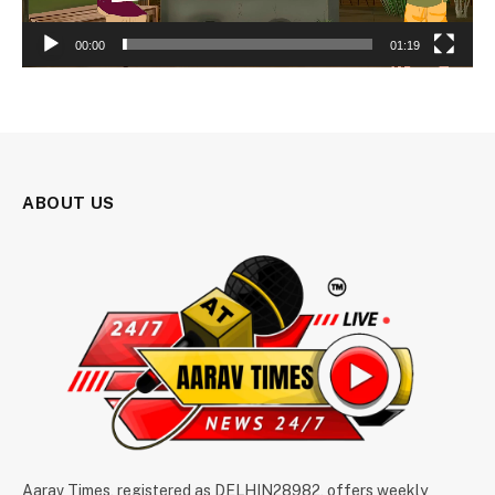
00:00
01:19
ABOUT US
Aarav Times, registered as DELHIN28982, offers weekly