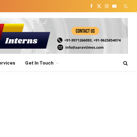
Facebook
X
Instagram
YouTube
(Twitter)
ervices
Get In Touch