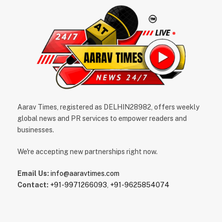
Aarav Times, registered as DELHIN28982, offers weekly
global news and PR services to empower readers and
businesses.
We're accepting new partnerships right now.
Email Us:
info@aaravtimes.com
Contact:
+91-9971266093
,
+91-9625854074