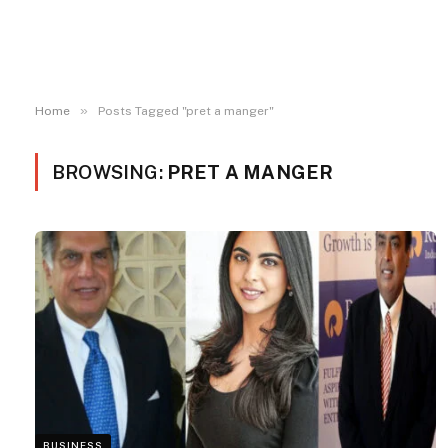
»
Home
Posts Tagged "pret a manger"
BROWSING:
PRET A MANGER
BUSINESS