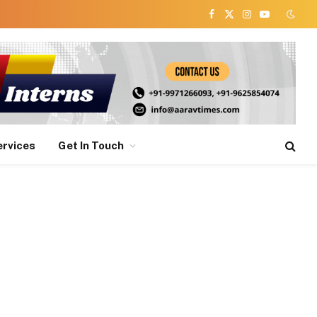
Facebook
X
Instagram
YouTube
(Twitter)
ervices
Get In Touch