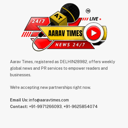
Aarav Times, registered as DELHIN28982, offers weekly
global news and PR services to empower readers and
businesses.
We're accepting new partnerships right now.
Email Us:
info@aaravtimes.com
Contact:
+91-9971266093
,
+91-9625854074