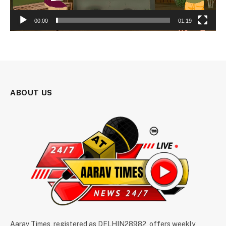
00:00
01:19
ABOUT US
Aarav Times, registered as DELHIN28982, offers weekly