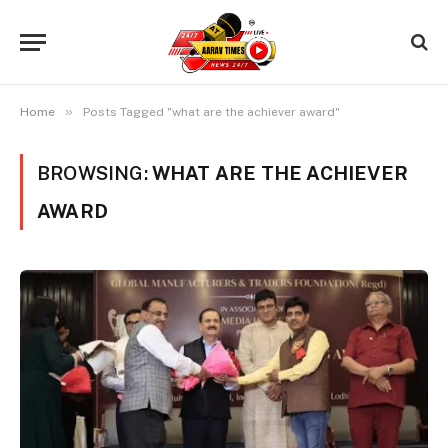
»
Home
Posts Tagged "what are the achiever award"
BROWSING:
WHAT ARE THE ACHIEVER
AWARD