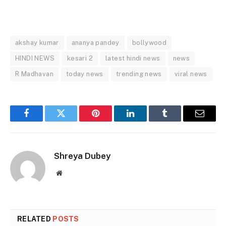
akshay kumar
ananya pandey
bollywood
HINDI NEWS
kesari 2
latest hindi news
news
R Madhavan
today news
trending news
viral news
Facebook
Twitter
Pinterest
LinkedIn
Tumblr
Email
Shreya Dubey
Website
RELATED
POSTS